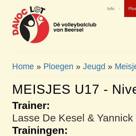
Info
Plo
Home
»
Ploegen
»
Jeugd
»
Meisj
You Are Here
MEISJES U17 - Niv
Trainer:
Lasse De Kesel & Yannic
Trainingen: