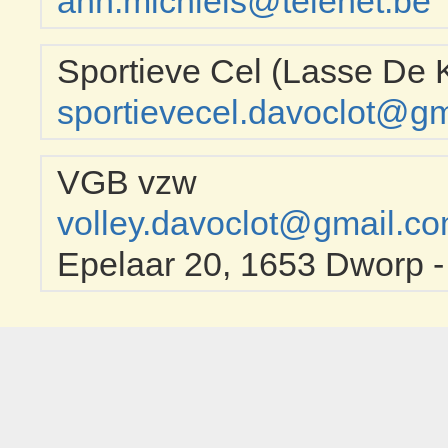
ann.michiels@telenet.be
Sportieve Cel (Lasse De
sportievecel.davoclot@g
VGB vzw
volley.davoclot@gmail.c
Epelaar 20, 1653 Dworp 