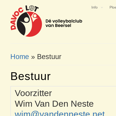
Info
Plo
Home
» Bestuur
You Are Here
Bestuur
Voorzitter
Wim Van Den Neste
wim@vandenneste.net