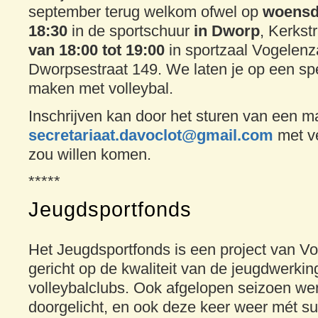
september terug welkom ofwel op
woensda
18:30
in de sportschuur
in Dworp
, Kerkst
van 18:00 tot 19:00
in sportzaal Vogelen
Dworpsestraat 149. We laten je op een sp
maken met volleybal.
Inschrijven kan door het sturen van een ma
secretariaat.davoclot@gmail.com
met v
zou willen komen.
*****
Jeugdsportfonds
Het Jeugdsportfonds is een project van V
gericht op de kwaliteit van de jeugdwerki
volleybalclubs. Ook afgelopen seizoen we
doorgelicht, en ook deze keer weer mét s